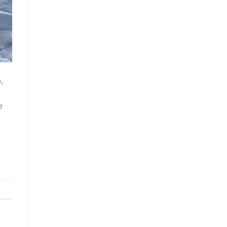
,
n
e