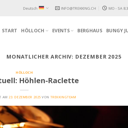
Deutsch
INFO@TREKKING.CH
MO - SA 8.3
START
HÖLLOCH
EVENTS
BERGHAUS
BUNGY J
MONATLICHER ARCHIV:
DEZEMBER 2025
HÖLLOCH
tuell: Höhlen-Raclette
HT AM
23. DEZEMBER 2025
VON
TREKKINGTEAM