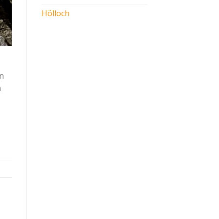
Hölloch
n
n