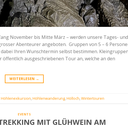
nfang November bis Mitte März – werden unsere Tages- und
 grosser Abenteurer angeboten. Gruppen von 5 – 6 Persone
d dabei Ihren Wunschtermin selbst bestimmen. Kleingruppe
er öffentlich ausgeschriebenen Tour an, welche an den
WEITERLESEN
→
,
Höhlenexkursion
,
Höhlenwanderung
,
Hölloch
,
Wintertouren
EVENTS
TREKKING MIT GLÜHWEIN AM