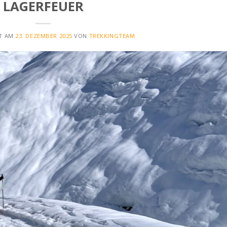
LAGERFEUER
HT AM
23. DEZEMBER 2025
VON
TREKKINGTEAM