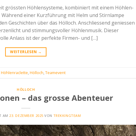
eit grössten Höhlensysteme, kombiniert mit einem Höhlen-
is. Während einer Kurzführung mit Helm und Stirnlampe
den Geschichten über das Hölloch. Anschliessend geniessen 
erzenlicht und stimmungsvoller Höhlenmusik. Dieser
lle Anlass ist der perfekte Firmen- und […]
WEITERLESEN
→
,
Höhlenraclette
,
Hölloch
,
Teamevent
HÖLLOCH
ionen – das grosse Abenteuer
HT AM
23. DEZEMBER 2025
VON
TREKKINGTEAM