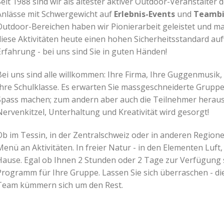
eit 1988 sind wir als ältester aktiver Outdoor-Veranstalter 
Anlässe mit Schwergewicht auf
Erlebnis-Events
und
Teambi
Outdoor-Bereichen haben wir Pionierarbeit geleistet und ma
diese Aktivitäten heute einen hohen Sicherheitsstandard auf
Erfahrung - bei uns sind Sie in guten Händen!
Bei uns sind alle willkommen: Ihre Firma, Ihre Guggenmusik, 
Ihre Schulklasse. Es erwarten Sie massgeschneiderte Gruppe
Spass machen; zum andern aber auch die Teilnehmer heraus
Nervenkitzel, Unterhaltung und Kreativität wird gesorgt!
Ob im Tessin, in der Zentralschweiz oder in anderen Regionen
Menü an Aktivitäten. In freier Natur - in den Elementen Luft
Hause. Egal ob Ihnen 2 Stunden oder 2 Tage zur Verfügung st
Programm für Ihre Gruppe. Lassen Sie sich überraschen - di
Team kümmern sich um den Rest.