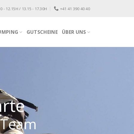
0 - 12.15H / 13.15 - 17.30H
+41 41 390 40 40
UMPING
GUTSCHEINE
ÜBER UNS
arte
r Team