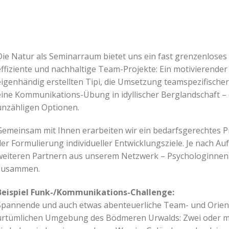
Die Natur als Seminarraum bietet uns ein fast grenzenloses 
effiziente und nachhaltige Team-Projekte: Ein motivierende
eigenhändig erstellten Tipi, die Umsetzung teamspezifischer
eine Kommunikations-Übung in idyllischer Berglandschaft – 
unzähligen Optionen.
Gemeinsam mit Ihnen erarbeiten wir ein bedarfsgerechtes 
der Formulierung individueller Entwicklungsziele. Je nach Au
weiteren Partnern aus unserem Netzwerk – Psychologinnen
zusammen.
Beispiel Funk-/Kommunikations-Challenge:
Spannende und auch etwas abenteuerliche Team- und Orien
urtümlichen Umgebung des Bödmeren Urwalds: Zwei oder me