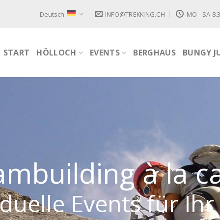
Deutsch
INFO@TREKKING.CH
MO - SA 8.3
START
HÖLLOCH
EVENTS
BERGHAUS
BUNGY J
mbuilding à la c
iduelle Events für Ih