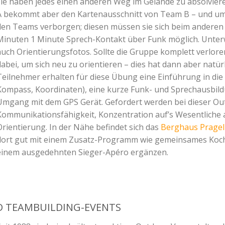
sie haben jedes einen anderen Weg im Gelände zu absolvieren
A bekommt aber den Kartenausschnitt von Team B – und um
den Teams verborgen; diesen müssen sie sich beim anderen T
Minuten 1 Minute Sprech-Kontakt über Funk möglich. Unter
uch Orientierungsfotos. Sollte die Gruppe komplett verloren 
dabei, um sich neu zu orientieren – dies hat dann aber natür
Teilnehmer erhalten für diese Übung eine Einführung in di
Kompass, Koordinaten), eine kurze Funk- und Sprechausbild
Umgang mit dem GPS Gerät. Gefordert werden bei dieser Ou
Kommunikationsfähigkeit, Konzentration auf’s Wesentliche 
Orientierung. In der Nähe befindet sich das
Berghaus Pragel
dort gut mit einem Zusatz-Programm wie gemeinsames Koche
einem ausgedehnten Sieger-Apéro ergänzen.
D TEAMBUILDING-EVENTS