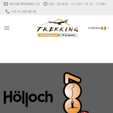
Skip
INFO@TREKKING.CH
MO - SA 8.30 - 12.15H / 13.15 - 17.30H
to
+41 41 390 40 40
content
Italiano